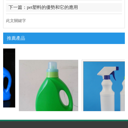
下一篇：
pet塑料的優勢和它的應用
此文關鍵字
推薦產品
生產
洗衣液瓶生產廠
噴霧瓶廠家