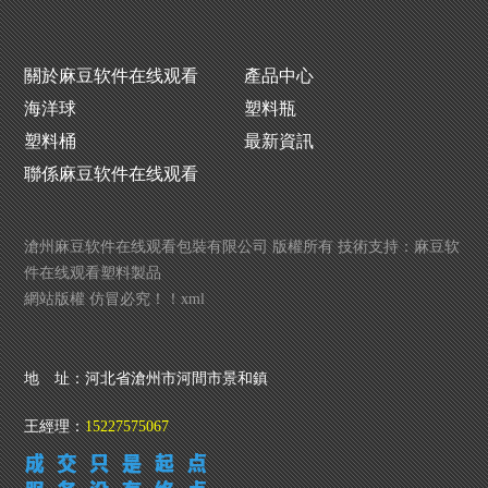
關於麻豆软件在线观看
產品中心
海洋球
塑料瓶
塑料桶
最新資訊
聯係麻豆软件在线观看
滄州麻豆软件在线观看包裝有限公司 版權所有 技術支持：
麻豆软
生產
件在线观看塑料製品
網站版權 仿冒必究！！
xml
洗衣液瓶生產廠
噴霧瓶廠家
地 址：河北省滄州市河間市景和鎮
王經理：
15227575067